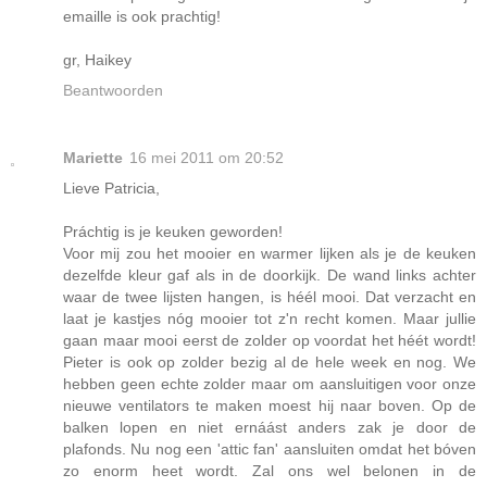
emaille is ook prachtig!
gr, Haikey
Beantwoorden
Mariette
16 mei 2011 om 20:52
Lieve Patricia,
Práchtig is je keuken geworden!
Voor mij zou het mooier en warmer lijken als je de keuken
dezelfde kleur gaf als in de doorkijk. De wand links achter
waar de twee lijsten hangen, is héél mooi. Dat verzacht en
laat je kastjes nóg mooier tot z'n recht komen. Maar jullie
gaan maar mooi eerst de zolder op voordat het héét wordt!
Pieter is ook op zolder bezig al de hele week en nog. We
hebben geen echte zolder maar om aansluitigen voor onze
nieuwe ventilators te maken moest hij naar boven. Op de
balken lopen en niet ernáást anders zak je door de
plafonds. Nu nog een 'attic fan' aansluiten omdat het bóven
zo enorm heet wordt. Zal ons wel belonen in de